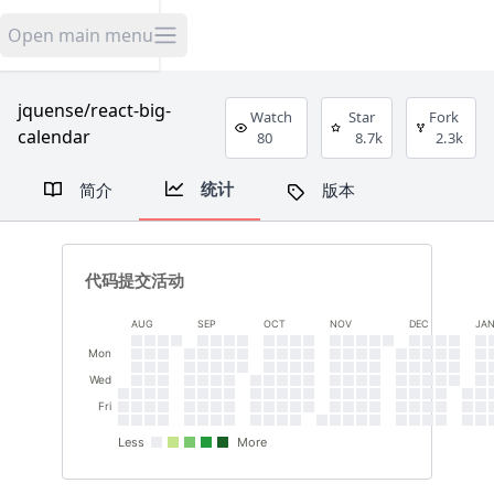
米舟开源
Open main menu
jquense/react-big-
Watch
Star
Fork
calendar
80
8.7k
2.3k
统计
简介
版本
代码提交活动
AUG
SEP
OCT
NOV
DEC
JA
Mon
Wed
Fri
Less
More