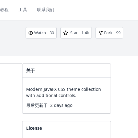
教程
工具
联系我们
Watch
30
Star
1.4k
Fork
99
关于
Modern JavaFX CSS theme collection
with additional controls.
最后更新于
2 days ago
License